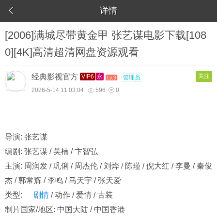

详情
[2006]满城尽带黄金甲 张艺谋电影下载[108
0][4K]高清超清网盘资源观看
经典影视官方
关注
VIP6
永
管理员
Lv.9
2026-5-14 11:03:04
596
0


导演: 张艺谋
编剧: 张艺谋 / 吴楠 / 卞智弘
主演: 周润发 / 巩俐 / 周杰伦 / 刘烨 / 陈瑾 / 倪大红 / 李曼 / 秦俊
杰 / 郭常辉 / 李鸣 / 马天宇 / 张天爱
类型:
剧情
/ 动作 / 爱情 / 古装
制片国家/地区: 中国大陆 / 中国香港