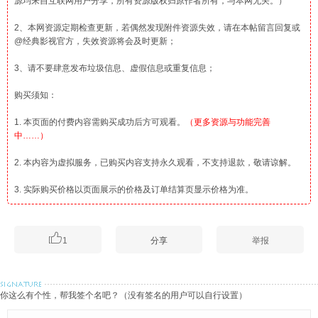
源均来自互联网用户分享，所有资源版权归原作者所有，与本网无关。）
2、本网资源定期检查更新，若偶然发现附件资源失效，请在本帖留言回复或
@经典影视官方，失效资源将会及时更新；
3、请不要肆意发布垃圾信息、虚假信息或重复信息；
购买须知：
1. 本页面的付费内容需购买成功后方可观看。
（更多资源与功能完善
中……）
2. 本内容为虚拟服务，已购买内容支持永久观看，不支持退款，敬请谅解。
3. 实际购买价格以页面展示的价格及订单结算页显示价格为准。

1
分享
举报
你这么有个性，帮我签个名吧？（没有签名的用户可以自行设置）