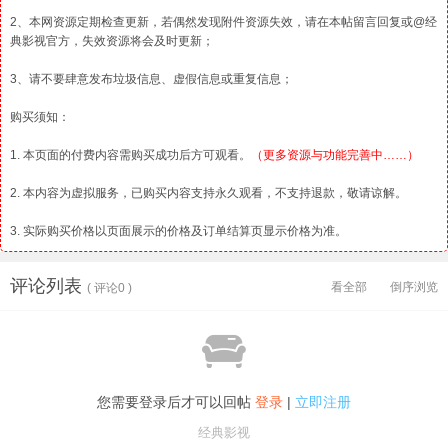
2、本网资源定期检查更新，若偶然发现附件资源失效，请在本帖留言回复或@经
典影视官方，失效资源将会及时更新；
3、请不要肆意发布垃圾信息、虚假信息或重复信息；
购买须知：
1. 本页面的付费内容需购买成功后方可观看。
（更多资源与功能完善中……）
2. 本内容为虚拟服务，已购买内容支持永久观看，不支持退款，敬请谅解。
3. 实际购买价格以页面展示的价格及订单结算页显示价格为准。
评论列表
看全部
倒序浏览
( 评论0 )

您需要登录后才可以回帖
登录
|
立即注册
经典影视