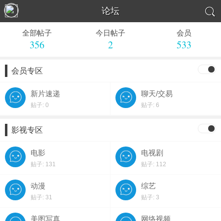

论坛
全部帖子
今日帖子
会员
356
2
533
会员专区
新片速递
聊天/交易
贴子: 0
贴子: 6
影视专区
电影
电视剧
贴子: 131
贴子: 112
动漫
综艺
贴子: 31
贴子: 3
美图写真
网络视频