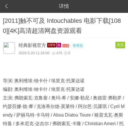

详情
[2011]触不可及 Intouchables 电影下载[108
0][4K]高清超清网盘资源观看
经典影视官方
关注
VIP6
永
管理员
Lv.9
2026-5-20 11:34:00
476
0


导演: 奥利维埃·纳卡什 / 埃里克·托莱达诺
编剧: 奥利维埃·纳卡什 / 埃里克·托莱达诺
主演: 弗朗索瓦·克鲁塞 / 奥玛·希 / 安娜·勒尼 / 奥德雷·弗勒罗 /
约瑟芬娜·德·摩 / 克洛蒂尔德·莫莱特 / 阿尔芭·贝露琪 / Cyril M
endy / 萨丽马特·卡马特 / Absa Diatou Toure / 格雷戈瓦·奥斯
特曼 / 多米尼克·达吉尔 / 弗朗索瓦·卡隆 / Christian Ameri / 托