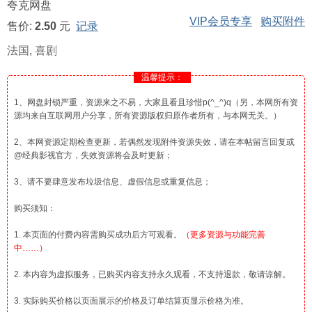
夸克网盘
VIP会员专享
购买附件
售价:
2.50
元
记录
法国
,
喜剧
温馨提示：
1、网盘封锁严重，资源来之不易，大家且看且珍惜p(^_^)q（另，本网所有资
源均来自互联网用户分享，所有资源版权归原作者所有，与本网无关。）
2、本网资源定期检查更新，若偶然发现附件资源失效，请在本帖留言回复或
@经典影视官方，失效资源将会及时更新；
3、请不要肆意发布垃圾信息、虚假信息或重复信息；
购买须知：
1. 本页面的付费内容需购买成功后方可观看。
（更多资源与功能完善
中……）
2. 本内容为虚拟服务，已购买内容支持永久观看，不支持退款，敬请谅解。
3. 实际购买价格以页面展示的价格及订单结算页显示价格为准。