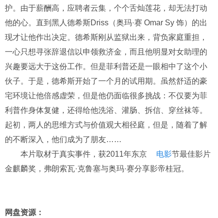
护。由于薪酬高，应聘者云集，个个舌灿莲花，却无法打动
他的心。直到黑人德希斯Driss（奥玛·赛 Omar Sy 饰）的出
现才让他作出决定。德希斯刚从监狱出来，背负家庭重担，
一心只想寻张辞退信以申领救济金，而且他明显对女助理的
兴趣要远大于这份工作。但是菲利普还是一眼相中了这个小
伙子。于是，德希斯开始了一个月的试用期。虽然舒适的豪
宅环境让他倍感虚荣，但是他仍面临很多挑战：不仅要为菲
利普作身体复健，还得给他洗浴、灌肠、拆信、穿丝袜等。
起初，两人的思维方式与价值观大相径庭，但是，随着了解
的不断深入，他们成为了朋友……
本片取材于真实事件，获2011年东京
电影
节最佳影片
金麒麟奖，弗朗索瓦·克鲁塞与奥玛·赛分享影帝桂冠。
网盘资源：