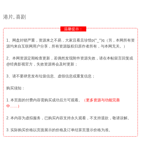
港片
,
喜剧
温馨提示：
1、网盘封锁严重，资源来之不易，大家且看且珍惜p(^_^)q（另，本网所有资
源均来自互联网用户分享，所有资源版权归原作者所有，与本网无关。）
2、本网资源定期检查更新，若偶然发现附件资源失效，请在本帖留言回复或
@经典影视官方，失效资源将会及时更新；
3、请不要肆意发布垃圾信息、虚假信息或重复信息；
购买须知：
1. 本页面的付费内容需购买成功后方可观看。
（更多资源与功能完善
中……）
2. 本内容为虚拟服务，已购买内容支持永久观看，不支持退款，敬请谅解。
3. 实际购买价格以页面展示的价格及订单结算页显示价格为准。