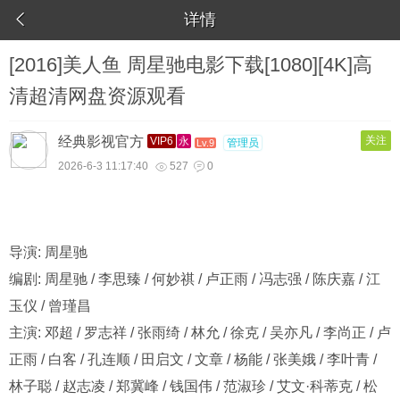

详情
[2016]美人鱼 周星驰电影下载[1080][4K]高
清超清网盘资源观看
经典影视官方
关注
VIP6
永
管理员
Lv.9
2026-6-3 11:17:40
527
0


导演: 周星驰
编剧: 周星驰 / 李思臻 / 何妙祺 / 卢正雨 / 冯志强 / 陈庆嘉 / 江
玉仪 / 曾瑾昌
主演: 邓超 / 罗志祥 / 张雨绮 / 林允 / 徐克 / 吴亦凡 / 李尚正 / 卢
正雨 / 白客 / 孔连顺 / 田启文 / 文章 / 杨能 / 张美娥 / 李叶青 /
林子聪 / 赵志凌 / 郑冀峰 / 钱国伟 / 范淑珍 / 艾文·科蒂克 / 松