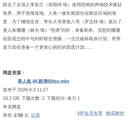
联合了女强人李若兰（张雨绮 饰）使用恐怖的声纳技术驱赶
鱼类，用于填海造地。人鱼一族长期居住在附近区域的海
里，为了继续生存，带头大哥章鱼八哥（罗志祥 饰）派出了
美人鱼珊珊（林允 饰）“色诱”刘轩，准备刺杀。没想到珊珊
在卧底过程中与刘轩暗生情愫，一次次破坏暗杀计划，而李
若兰却在准备一个更丧心病狂的邪恶计划……
网盘资源：
美人鱼 4K超清60fps.mkv
发布于 2026-6-3 11:27
16.2 GB, 下载次数: 2, 下载积分: 体力 1
夸克网盘
VIP会员专享
购买附件
售价:
2.50
元
记录