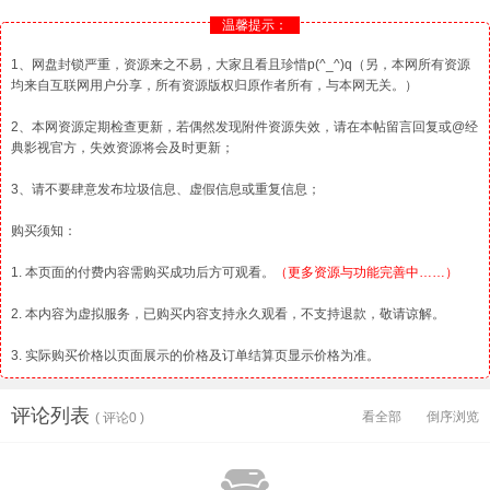
温馨提示：
1、网盘封锁严重，资源来之不易，大家且看且珍惜p(^_^)q（另，本网所有资源
均来自互联网用户分享，所有资源版权归原作者所有，与本网无关。）
2、本网资源定期检查更新，若偶然发现附件资源失效，请在本帖留言回复或@经
典影视官方，失效资源将会及时更新；
3、请不要肆意发布垃圾信息、虚假信息或重复信息；
购买须知：
1. 本页面的付费内容需购买成功后方可观看。
（更多资源与功能完善中……）
2. 本内容为虚拟服务，已购买内容支持永久观看，不支持退款，敬请谅解。
3. 实际购买价格以页面展示的价格及订单结算页显示价格为准。
评论列表
看全部
倒序浏览
( 评论0 )
