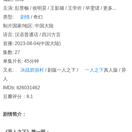
主演: 彭昱畅 / 侯明昊 / 王影璐 / 王学圻 / 毕雯珺 / 更多...
类型:
剧情
/ 奇幻
制片国家/地区: 中国大陆
语言: 汉语普通话 / 四川方言
首播: 2023-08-04(中国大陆)
集数: 27
单集片长: 45分钟
又名:
决战碧游村
/ 剧版一人之下 /
一人之下
真人版 / 异
人
IMDb: tt26031462
豆瓣评分：8.1
剧情简介：
《异人之下》第一部：