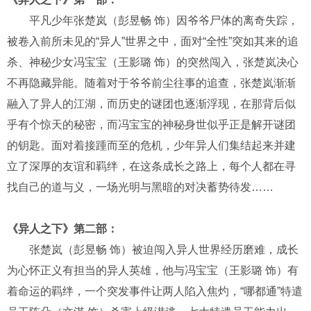
平凡少年张楚岚（彭昱畅 饰）因爷爷尸体的离奇失踪，
被卷入前所未见的“异人”世界之中，面对“全性”突如其来的追
杀、神秘少女冯宝宝（王影璐 饰）的突然闯入，张楚岚决心
不再隐藏异能。随着对于爷爷前尘往事的追查，张楚岚渐渐
融入了异人的江湖，而历史的谜团也逐渐浮现，在那背后似
乎有个惊天的秘密，而冯宝宝的神秘身世似乎正是解开谜团
的钥匙。面对着接踵而至的危机，少年异人们集结起来并建
立了深厚的友谊和羁绊，在这条成长之路上，每个人都在寻
找自己的道与义，一场光明与黑暗的对决蓄势待发……
《异人之下》第二部：
张楚岚（彭昱畅 饰）被迫闯入异人世界经历磨难，成长
为心怀正义有担当的异人英雄，他与冯宝宝（王影璐 饰）有
着命运的羁绊，一个突发事件让两人陷入焦灼，“哪都通”特遣