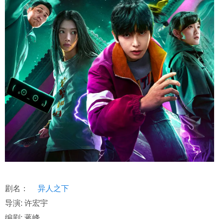
剧名：
异人之下
导演: 许宏宇
编剧: 蒋峰