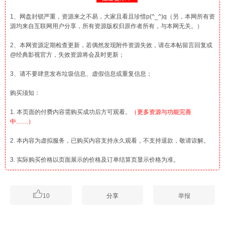
1、网盘封锁严重，资源来之不易，大家且看且珍惜p(^_^)q（另，本网所有资
源均来自互联网用户分享，所有资源版权归原作者所有，与本网无关。）
2、本网资源定期检查更新，若偶然发现附件资源失效，请在本帖留言回复或
@经典影视官方，失效资源将会及时更新；
3、请不要肆意发布垃圾信息、虚假信息或重复信息；
购买须知：
1. 本页面的付费内容需购买成功后方可观看。
（更多资源与功能完善
中……）
2. 本内容为虚拟服务，已购买内容支持永久观看，不支持退款，敬请谅解。
3. 实际购买价格以页面展示的价格及订单结算页显示价格为准。

10
分享
举报