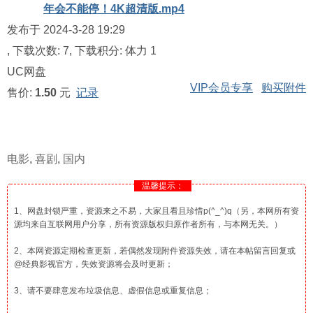
年会不能停！4K超清版.mp4
发布于 2024-3-28 19:29
, 下载次数: 7, 下载积分: 体力 1
UC网盘
VIP会员专享
购买附件
售价:
1.50
元
记录
电影
,
喜剧
,
国内
温馨提示：
1、网盘封锁严重，资源来之不易，大家且看且珍惜p(^_^)q（另，本网所有资
源均来自互联网用户分享，所有资源版权归原作者所有，与本网无关。）
2、本网资源定期检查更新，若偶然发现附件资源失效，请在本帖留言回复或
@经典影视官方，失效资源将会及时更新；
3、请不要肆意发布垃圾信息、虚假信息或重复信息；