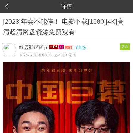

详情
[2023]年会不能停！ 电影下载[1080][4K]高
清超清网盘资源免费观看
经典影视官方
关注
VIP6
永
管理员
Lv.9
2024-1-13 19:06:16
4583
3

