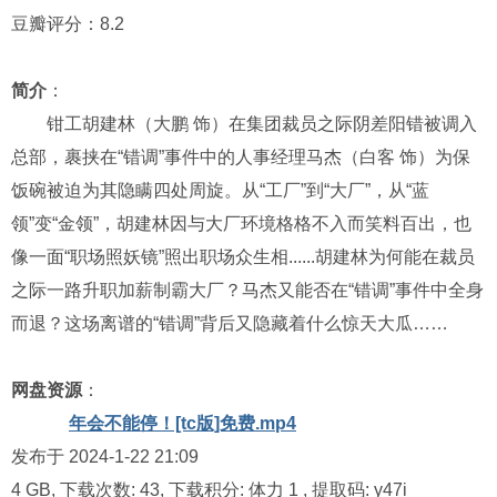
豆瓣评分：8.2
简介
：
钳工胡建林（大鹏 饰）在集团裁员之际阴差阳错被调入
总部，裹挟在“错调”事件中的人事经理马杰（白客 饰）为保
饭碗被迫为其隐瞒四处周旋。从“工厂”到“大厂”，从“蓝
领”变“金领”，胡建林因与大厂环境格格不入而笑料百出，也
像一面“职场照妖镜”照出职场众生相......胡建林为何能在裁员
之际一路升职加薪制霸大厂？马杰又能否在“错调”事件中全身
而退？这场离谱的“错调”背后又隐藏着什么惊天大瓜……
网盘资源
：
年会不能停！[tc版]免费.mp4
发布于 2024-1-22 21:09
4 GB, 下载次数: 43, 下载积分: 体力 1
, 提取码:
y47i