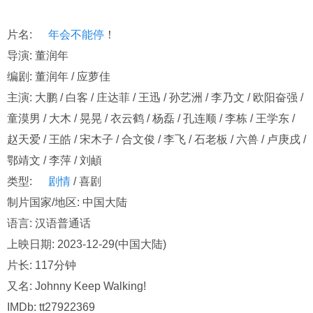
片名:
年会不能停
！
导演: 董润年
编剧: 董润年 / 应萝佳
主演: 大鹏 / 白客 / 庄达菲 / 王迅 / 孙艺洲 / 李乃文 / 欧阳奋强 /
童漠男 / 大木 / 晃晃 / 衣云鹤 / 杨磊 / 孔连顺 / 李栋 / 王学东 /
赵天爱 / 王皓 / 宋木子 / 合文俊 / 李飞 / 石老板 / 六兽 / 卢庚戌 /
鄂靖文 / 李萍 / 刘頔
类型:
剧情
/ 喜剧
制片国家/地区: 中国大陆
语言: 汉语普通话
上映日期: 2023-12-29(中国大陆)
片长: 117分钟
又名: Johnny Keep Walking!
IMDb: tt27922369